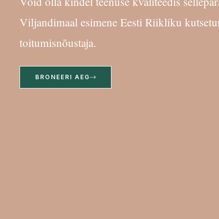
Võid olla kindel teenuse kvaliteedis sellepära
Viljandimaal esimene Eesti Riikliku kutset
toitumisnõustaja.
BRONEERI AEG