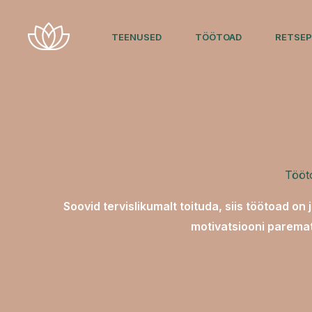
Skip
to
TEENUSED
TÖÖTOAD
RETSEP
content
Tööt
Soovid tervislikumalt toituda, siis töötoad on 
motivatsiooni paremat