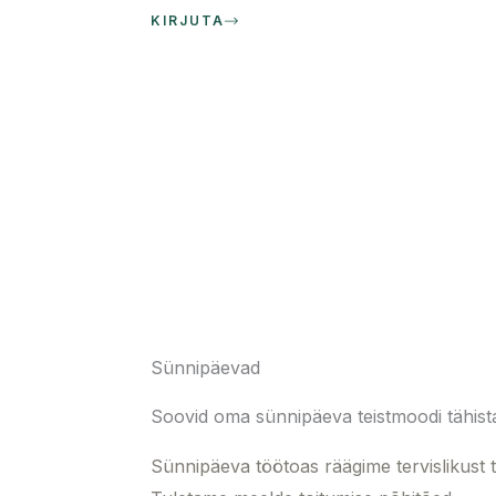
KIRJUTA
Sünnipäevad
Soovid oma sünnipäeva teistmoodi tähist
Sünnipäeva töötoas räägime tervislikust t