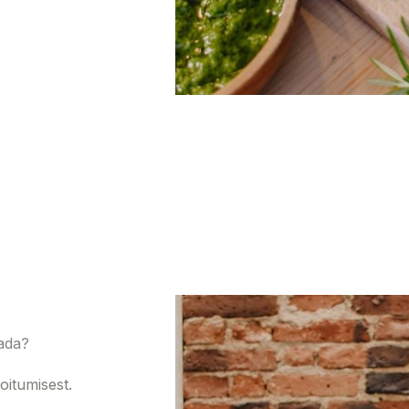
ada?
oitumisest.