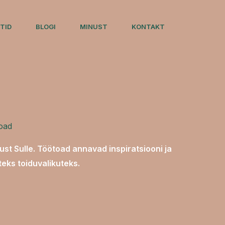
TID
BLOGI
MINUST
KONTAKT
oad
just Sulle. Töötoad annavad inspiratsiooni ja
eks toiduvalikuteks.