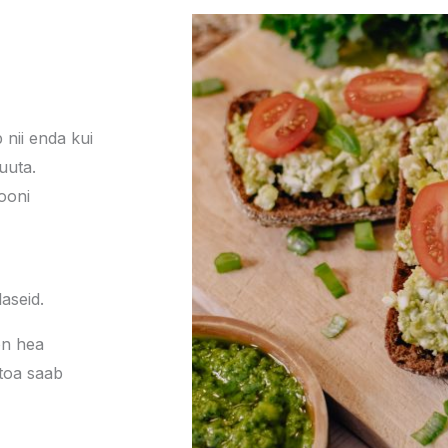
 nii enda kui
uuta.
ooni
aseid.
on hea
toa saab