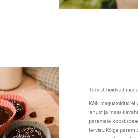
Tervist hoidvad magu
Kõik magustoidud ei 
jahust ja maasikavahu
paremate koostisosad
tervist.
Kõige parem t