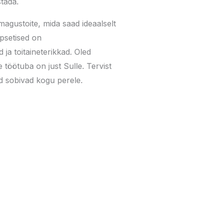
tada.
agustoite, mida saad ideaalselt
psetised on
ja toitaineterikkad. Oled
 töötuba on just Sulle. Tervist
d sobivad kogu perele.