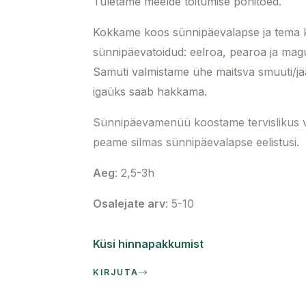
Tuletame meelde toitumise põhitõed.
Kokkame koos sünnipäevalapse ja tema k
sünnipäevatoidud: eelroa, pearoa ja mag
Samuti valmistame ühe maitsva smuuti/jää
igaüks saab hakkama.
Sünnipäevamenüü koostame tervislikus 
peame silmas sünnipäevalapse eelistusi.
Aeg
: 2,5-3h
Osalejate arv
: 5-10
Küsi hinnapakkumist
KIRJUTA