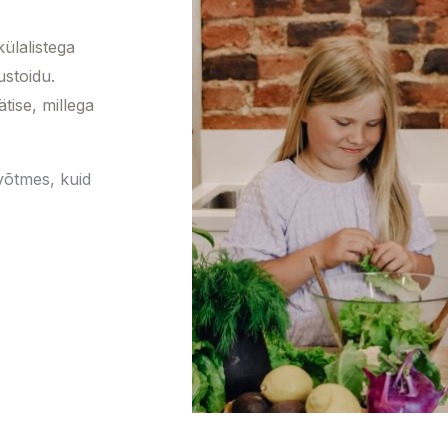
ülalistega
ustoidu.
tise, millega
võtmes, kuid