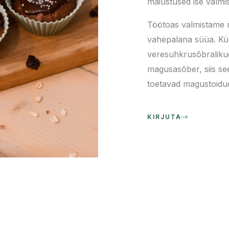
maiustused ise valmis
Töötoas valmistame m
vahepalana süüa. Kü
veresuhkrusõbralikud 
magusasõber, siis see
toetavad magustoidu
KIRJUTA