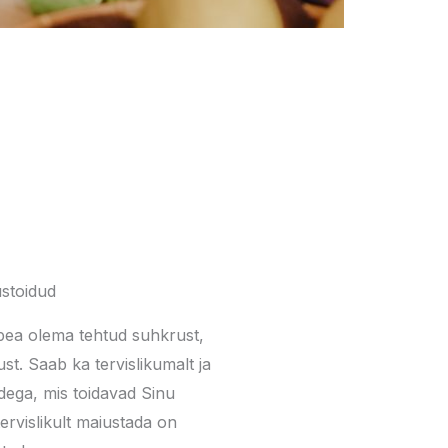
stoidud
pea olema tehtud suhkrust,
st. Saab ka tervislikumalt ja
ega, mis toidavad Sinu
ervislikult maiustada on