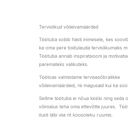
Tervislikud võileivamäärded
Töötuba sobib hästi inimesele, kes soovib
ka oma pere toidulauda tervislikumaks m
Töötuba annab inspiratsiooni ja motivatsi
paremateks valikuteks.
Töötoas valmistame tervisesõbralikke
võileivamäärdeid, nii magusaid kui ka sool
Selline töötuba ei nõua kööki ning seda 
võimalus teha oma ettevõtte juures. Töö
ilusti läbi viia nt koosoleku ruumis.