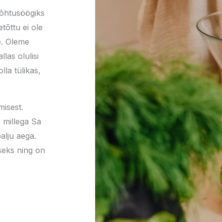
 õhtusöögiks
tõttu ei ole
e. Oleme
las olulisi
lla tülikas,
misest.
, millega Sa
alju aega.
seks ning on