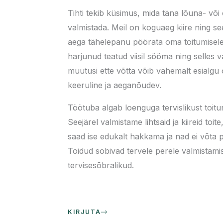
Tihti tekib küsimus, mida täna lõuna- või
valmistada.
Meil on koguaeg kiire ning see
aega tähelepanu pöörata oma toitumisel
harjunud teatud viisil sööma ning selles val
muutusi ette võtta võib vähemalt esialgu o
keeruline ja aeganõudev.
Töötuba algab loenguga tervislikust toitu
Seejärel valmistame lihtsaid ja kiireid toite
saad ise edukalt hakkama ja nad ei võta p
Toidud sobivad tervele perele valmistami
tervisesõbralikud.
KIRJUTA