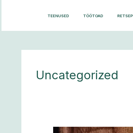
Skip
to
TEENUSED
TÖÖTOAD
RETSEP
content
Uncategorized
Tsitrusviljade