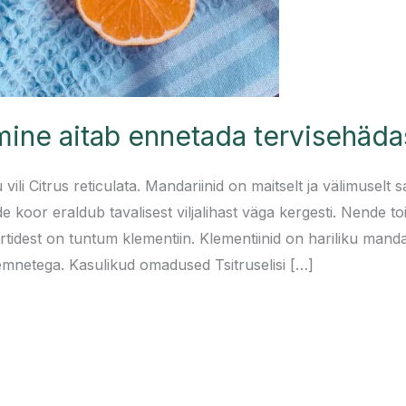
imine aitab ennetada tervisehäda
ili Citrus reticulata. Mandariinid on maitselt ja välimuselt 
oor eraldub tavalisest viljalihast väga kergesti. Nende toit
rtidest on tuntum klementiin. Klementiinid on hariliku manda
mnetega. Kasulikud omadused Tsitruselisi […]