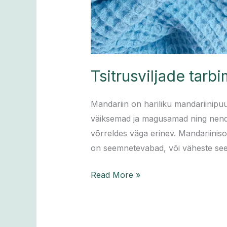
Tsitrusviljade tarb
Mandariin on hariliku mandariinipuu v
väiksemad ja magusamad ning nende k
võrreldes väga erinev. Mandariiniso
on seemnetevabad, või väheste see
Read More »