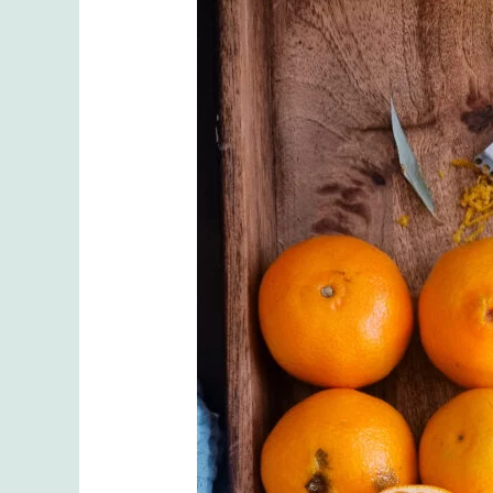
tarbimine
aitab
ennetada
tervisehädasid