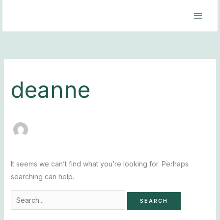
Skip
Search
to
for:
content
deanne
It seems we can’t find what you’re looking for. Perhaps
searching can help.