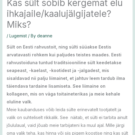
Kas sült sobib kergemat elu
ihkajaile/kaalujälgijatele?
Miks?
/
Lugemist
/ By
deanne
Sült on Eesti rahvustoit, ning sülti süüakse Eestis
arvatavasti rohkem kui paljudes teistes maades. Eesti
rahvustoiduna tuntud traditsiooniline sült keedetakse
seapeast, -kaelast, -kootidest ja -jalgadest, mis
sisaldavad nii palju liimainet, et jahtuv leem tardub ilma
täiendava tardaine lisamiseta. See liimaine on
kollageen, mis on väga toitaineterikas ja meie kehale
oluline valk.
Meie kaubanduses võib leida sülte erinevatelt tootjatelt ja
valik on suhteliselt rikkalik. See näitab, et sülti ei tarbita ainult
jõululaual, vaid jõuab meie tarbijateni ka muul ajal. Mille järgi
oma valik teha, kas hinna või siis pigem koostise ning kas sült