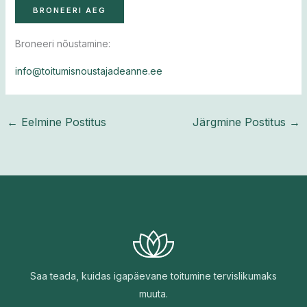
Broneeri nõustamine:
info@toitumisnoustajadeanne.ee
←
Eelmine Postitus
Järgmine Postitus
→
Saa teada, kuidas igapäevane toitumine tervislikumaks
muuta.