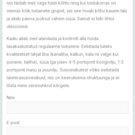
mis täidab meil väga hästi kõhtu ning kui toidukorras on
olemas kõik toitainete grupid, siis see hoiab kõhu kauem täis
ja aitab päeva jooksul vähem süüa. Samuti ei teki õhtul
ülesöömist.
Kaalu aitab meil alandada ja kontrolli alla hoida
tasakaalustatud regulaarne toitumine. Eelistada tuleks
kvaliteetset lahjat liha (kanaliha, kalkun, kala nii valge kui
punane, tailiha), süüa iga päev 4-5 portsjonit köögivilju, 1-2
portsjonit marju ja puuvilju. Süsivesikutest võiks eelistada
täisterasüsivesikuid, mis on keerulisema struktuuriga ja ei
tõsta meie veresuhkrut kõrgele.
Nimi
E-post