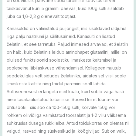
on soovituslik päevane soola tarbimise soovitus tervel
täiskasvanul kuni 5 grammi päevas, kuid 100g sülti sisaldab
juba ca 1,6-2,3 g olenevalt tootjast.
Kanasüldid on valmistatud puljongist, mis sisaldavad üldjuhul
liiga palju naatriumi ja säilitusaineid. Kanasülti on lisatud
želatiini, et see tarretuks. Paljud inimesed arvavad, et želatiin
on halb, kuid želatiinis leidub aminohapet glutamiini, millel on
olulised funktsioonid soolestiku limaskesta kaitsmisel ja
sooleseina läbilaskvuse vähendamisel. Kollageen muutub
seedekulglas vett sidudes želatiiniks, aidates sel viisil soole
limaskesta kaitsta ning toidul paremini soolt läbida.
Sült iseenesest ei langeta meil kaalu, kuid sobib väga hästi
meie tasakaalustatud toitumisse. Soovid kiiret lõuna- või
õhtusööki, siis söö ca 100-150g sülti, kõrvale 150g või
rohkem oliiviõliga valmistatud toorsalatit ja 1-2 viilu väiksema
suhkrusisaldusega rukkileiba. Antud toidukorras on olemas nii
valgud, rasvad ning süsivesikud ja köögiviljad. Sült on valk,