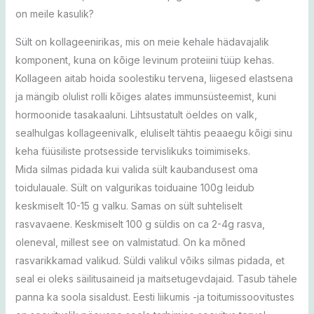
on meile kasulik?
Sült on kollageenirikas, mis on meie kehale hädavajalik
komponent, kuna on kõige levinum proteiini tüüp kehas.
Kollageen aitab hoida soolestiku tervena, liigesed elastsena
ja mängib olulist rolli kõiges alates immunsüsteemist, kuni
hormoonide tasakaaluni. Lihtsustatult öeldes on valk,
sealhulgas kollageenivalk, eluliselt tähtis peaaegu kõigi sinu
keha füüsiliste protsesside tervislikuks toimimiseks.
Mida silmas pidada kui valida sült kaubandusest oma
toidulauale. Sült on valgurikas toiduaine 100g leidub
keskmiselt 10-15 g valku. Samas on sült suhteliselt
rasvavaene. Keskmiselt 100 g süldis on ca 2-4g rasva,
oleneval, millest see on valmistatud. On ka mõned
rasvarikkamad valikud. Süldi valikul võiks silmas pidada, et
seal ei oleks säilitusaineid ja maitsetugevdajaid. Tasub tähele
panna ka soola sisaldust. Eesti liikumis -ja toitumissoovitustes