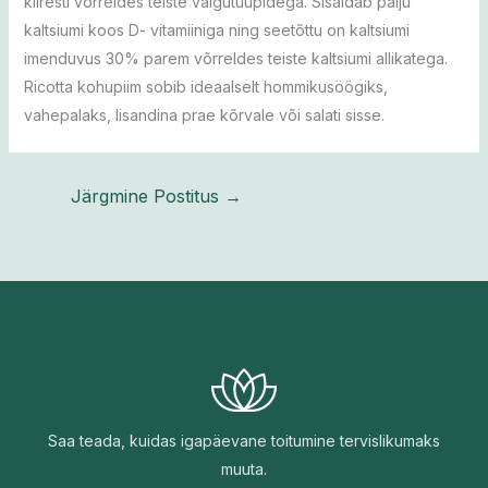
kiiresti võrreldes teiste valgutüüpidega. Sisaldab palju
kaltsiumi koos D- vitamiiniga ning seetõttu on kaltsiumi
imenduvus 30% parem võrreldes teiste kaltsiumi allikatega.
Ricotta kohupiim sobib ideaalselt hommikusöögiks,
vahepalaks, lisandina prae kõrvale või salati sisse.
Järgmine Postitus
→
Saa teada, kuidas igapäevane toitumine tervislikumaks
muuta.