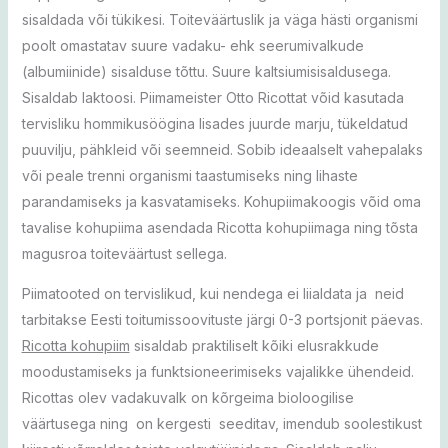
sisaldada või tükikesi. Toiteväärtuslik ja väga hästi organismi
poolt omastatav suure vadaku- ehk seerumivalkude
(albumiinide) sisalduse tõttu. Suure kaltsiumisisaldusega.
Sisaldab laktoosi. Piimameister Otto Ricottat võid kasutada
tervisliku hommikusöögina lisades juurde marju, tükeldatud
puuvilju, pähkleid või seemneid. Sobib ideaalselt vahepalaks
või peale trenni organismi taastumiseks ning lihaste
parandamiseks ja kasvatamiseks. Kohupiimakoogis võid oma
tavalise kohupiima asendada Ricotta kohupiimaga ning tõsta
magusroa toiteväärtust sellega.
Piimatooted on tervislikud, kui nendega ei liialdata ja neid
tarbitakse Eesti toitumissoovituste järgi 0-3 portsjonit päevas.
Ricotta kohupiim
sisaldab praktiliselt kõiki elusrakkude
moodustamiseks ja funktsioneerimiseks vajalikke ühendeid.
Ricottas olev vadakuvalk on kõrgeima bioloogilise
väärtusega ning on kergesti seeditav, imendub soolestikust