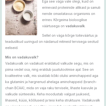
Ega see väga vale olegi, kuid on
erinevaid proteiinide allikaid ja samuti
nende omastatavus organismis on
erinev. Kõrgeima bioloogilise
väärtusega on
vadakuvalk
.
Sellel on väga kõrge toiteväärtus ja
teaduslikud uuringud on näidanud mitmeid tervisega seotud
eeliseid.
Mis on vadakuvalk?
Vadakuvalk on vadakust eraldatud valkude segu, mis on
piima vedel osa, ning eraldub juustutootmise ajal. See on
kvaliteetne valk, mis sisaldab kõiki olulisi aminohappeid aga
ka glutamiini ja hargnenud ahelaga aminohappeid (branch-
chain BCAA), mida on vaja raku tervisele, lihaste kasvule ja
valkude sünteesiks. Keha moodustab valgust juukseid,
lihaseid, küüsi, kõõluseid ja teisi keha struktuure. Vadakuvalk