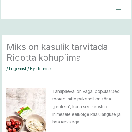
Skip
to
content
Miks on kasulik tarvitada
Ricotta kohupiima
/
Lugemist
/ By
deanne
Tänapäeval on väga populaarsed
tooted, mille pakendil on sõna
„proteiin“, kuna see seostub
inimesele eelkõige kaalulanguse ja
hea tervisega.