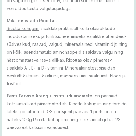
on väga kergesti seeditav, imendub soolestikust kiiresti
võrreldes teiste valgutüüpidega.
Miks eelistada Ricottat.
Ricotta kohupiim
sisaldab praktiliselt kõiki elusrakkude
moodustamiseks ja funktsioneerimiseks vajalikke ühendeid-
süsivesikud, rasvad, valgud, mineraalained, vitamiinid jt. ning
on kõiki asendamatuid aminohappeid sisaldava valgu ning
hästiomastatava rasva allikas. Ricottas olev piimarasv
sisaldab A-, E- ja D- vitamiini. Mineraalainetest sisaldab
eeskätt kaltsiumi, kaaliumi, magneesiumi, naatriumit, kloori ja
fosforit.
Eesti Tervise Arengu Instituudi andmetel
on parimad
kaltsiumiallikad piimatooted sh. Ricotta kohupiim ning tarbida
tuleks piimatooteid 0-3 portsjonit päevas. 1 portsjon on
näiteks 100g Ricotta kohupiima ning see annab juba 1/3
päevasest kaltsiumi vajadusest.