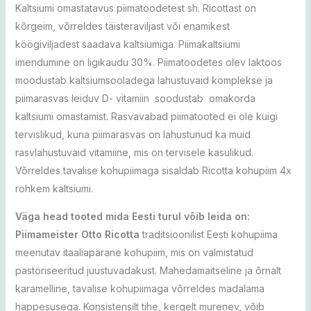
Kaltsiumi omastatavus piimatoodetest sh. Ricottast on
kõrgeim, võrreldes täisteraviljast või enamikest
köögiviljadest saadava kaltsiumiga. Piimakaltsiumi
imendumine on ligikaudu 30%. Piimatoodetes olev laktoos
moodustab kaltsiumsooladega lahustuvaid komplekse ja
piimarasvas leiduv D- vitamiin soodustab omakorda
kaltsiumi omastamist. Rasvavabad piimatooted ei ole kuigi
tervislikud, kuna piimarasvas on lahustunud ka muid
rasvlahustuvaid vitamiine, mis on tervisele kasulikud.
Võrreldes tavalise kohupiimaga sisaldab Ricotta kohupiim 4x
rohkem kaltsiumi.
Väga head tooted mida Eesti turul võib leida on:
Piimameister Otto Ricotta
traditsioonilist Eesti kohupiima
meenutav itaaliapärane kohupiim, mis on valmistatud
pastöriseeritud juustuvadakust. Mahedamaitseline ja õrnalt
karamelline, tavalise kohupiimaga võrreldes madalama
happesusega. Konsistensilt tihe, kergelt murenev, võib